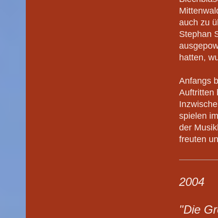
Mittenwal
auch zu ü
Stephan 
ausgepowe
hatten, w
Anfangs b
Auftritte
Inzwische
spielen i
der Musik
freuten u
2004
"Die G