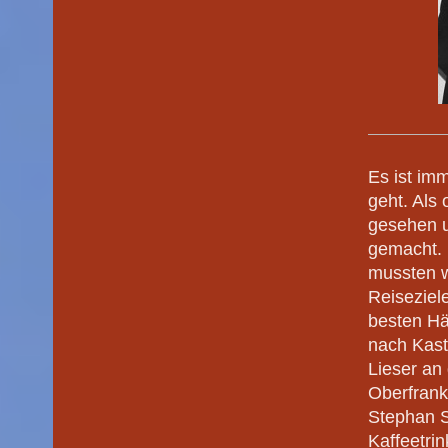
Es ist im
geht. Als 
gesehen u
gemacht.
mussten w
Reiseziel
besten Hä
nach Kaste
Lieser an
Oberfran
Stephan 
Kaffeetri