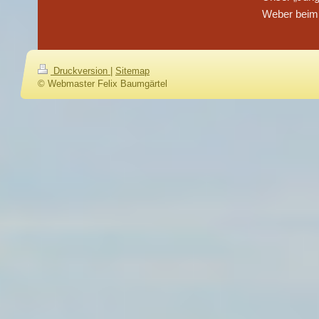
Weber beim 
Druckversion
|
Sitemap
© Webmaster Felix Baumgärtel