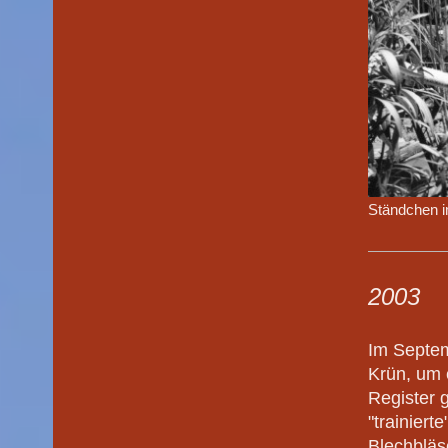
Ständchen i
2003
Im Septe
Krün, um 
Register 
"trainier
Blechbläs