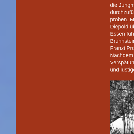
die Jung
durchzufü
proben. M
Diepold ü
Essen fuh
Brunnstei
Franzi Pr
Nachdem u
Verspätun
und lusti