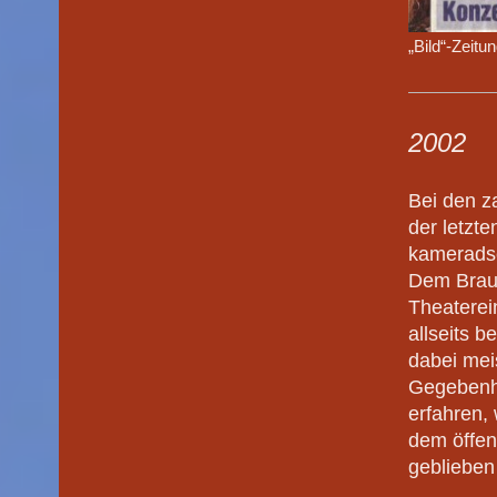
„Bild“-Zeit
2002
Bei den z
der letzt
kameradsch
Dem Braut
Theaterei
allseits b
dabei mei
Gegebenhe
erfahren,
dem öffen
geblieben