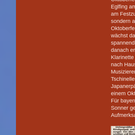
Eglfing a
am Festzug
sondern a
Oktoberfe
wächst da
spannend 
danach er
Klarinette
nach Haus
Musizieren
Tschinelle
Japanerpä
einem Okt
Für bayer
Sonner ge
Aufmerksa