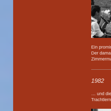
Ein promi
Der damal
Zimmerman
1982
… und die
Trachtler