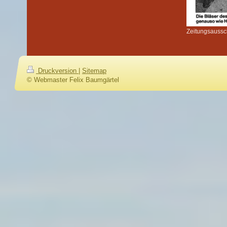
Zeitungsaussc
Druckversion
|
Sitemap
© Webmaster Felix Baumgärtel