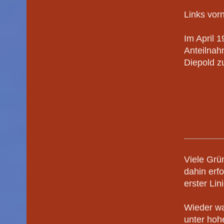
Links vor
Im April 
Anteilnah
Diepold z
Viele Grü
dahin erf
erster Li
Wieder wa
unter hoh