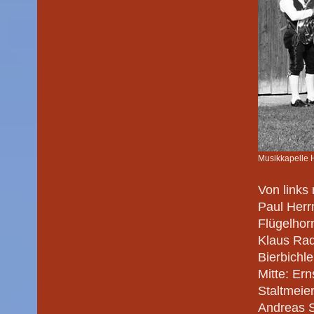
Musikkapelle
Von links
Paul Herr
Flügelhorn
Klaus Rad
Bierbichl
Mitte: Er
Staltmeie
Andreas S