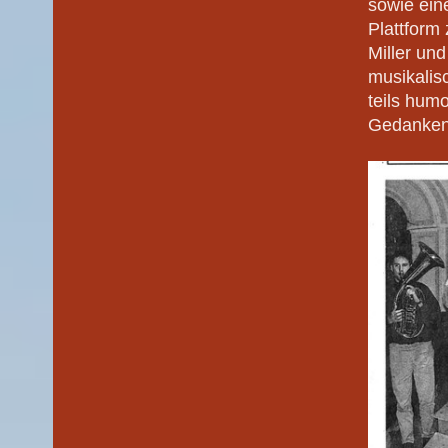
sowie ein
Plattform
Miller un
musikalis
teils hum
Gedanken