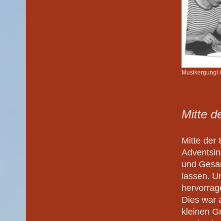
Musikergungl i
Mitte d
Mitte der 
Adventsin
und Gesan
lassen. U
hervorra
Dies war 
kleinen Gr