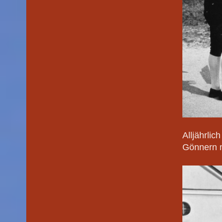
Alljährli
Gönnern m