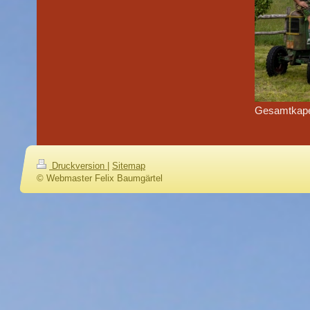
Gesamtkape
Druckversion
|
Sitemap
© Webmaster Felix Baumgärtel